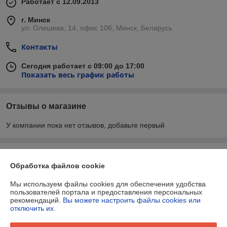
Работает с 12.09.2013
г. Минск
ул. Олешева, 14, офис 106, Минск, Беларусь
Контакты
Сегодня работает с 09:00 до 17:00
Показать весь график работы
Отзывы о магазине
У компании пока нет отзывов, добавьте первый
О нас
Обработка файлов cookie
Контакты
Мы используем файлы cookies для обеспечения удобства
пользователей портала и предоставления персональных
рекомендаций.
Вы можете настроить файлы cookies или
Доставка и оплата
отключить их.
График работы