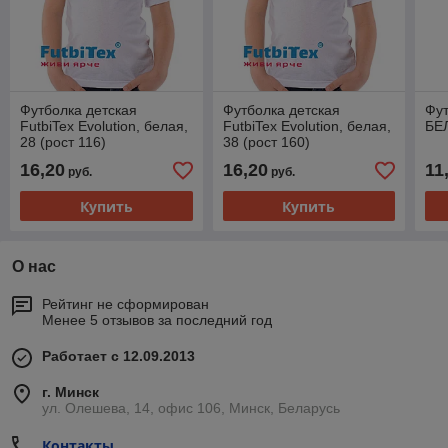
Футболка детская
Футболка детская
Фут
FutbiTex Evolution, белая,
FutbiTex Evolution, белая,
БЕ
28 (рост 116)
38 (рост 160)
16,20
16,20
11
руб.
руб.
Купить
Купить
О нас
Рейтинг не сформирован
Менее 5 отзывов за последний год
Работает с 12.09.2013
г. Минск
ул. Олешева, 14, офис 106, Минск, Беларусь
Контакты