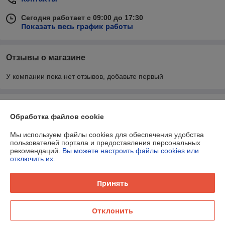
Сегодня работает с 09:00 до 17:30
Показать весь график работы
Отзывы о магазине
У компании пока нет отзывов, добавьте первый
О нас
Обработка файлов cookie
Контакты
Мы используем файлы cookies для обеспечения удобства
пользователей портала и предоставления персональных
рекомендаций.
Вы можете настроить файлы cookies или
Доставка и оплата
отключить их.
График работы
Принять
Полная версия сайта
Отклонить
Политика обработки cookies