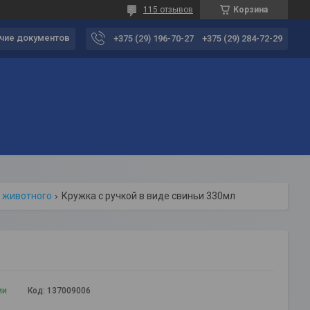
115 отзывов
Корзина
чие документов
+375 (29) 196-70-27
+375 (29) 284-72-29
е животного
Кружка с ручкой в виде свиньи 330мл
ии
Код:
137009006