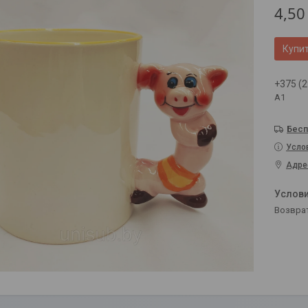
4,50
Купи
+375 (2
А1
Бесп
Усло
Адре
возвра