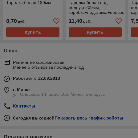
Тарелка белая 190мм
Тарелка белая под
Тар
полную 200мм,
пол
коробка+подставка+подвес
кор
8,70
11,40
7,
руб.
руб.
Купить
Купить
О нас
Рейтинг не сформирован
Менее 5 отзывов за последний год
Работает с 12.09.2013
г. Минск
ул. Олешева, 14, офис 106, Минск, Беларусь
Контакты
Показать весь график работы
Сегодня выходной
Отзывы о магазине