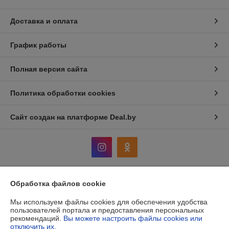
Доставка и оплата
График работы
Полная версия сайта
Политика обработки cookies
Сайт создан на платформе Deal.by
Обработка файлов cookie
Информация для покупателя
Мы используем файлы cookies для обеспечения удобства
Юридическое лицо:
Общество с ограниченной ответственностью
"ЮниСуб плюс"
пользователей портала и предоставления персональных
Юридический адрес: РБ, 222711, г. Дзержинск, ул. Строителей, дом 2,
рекомендаций.
Вы можете настроить файлы cookies или
пом.2е
отключить их.