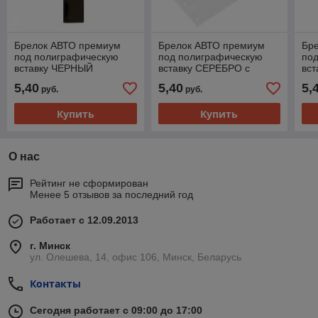
Брелок АВТО премиум
Брелок АВТО премиум
Бр
под полиграфическую
под полиграфическую
под
вставку ЧЕРНЫЙ
вставку СЕРЕБРО с
вс
цепочкой
5,40
5,40
5,
руб.
руб.
Купить
Купить
О нас
Рейтинг не сформирован
Менее 5 отзывов за последний год
Работает с 12.09.2013
г. Минск
ул. Олешева, 14, офис 106, Минск, Беларусь
Контакты
Сегодня работает с 09:00 до 17:00