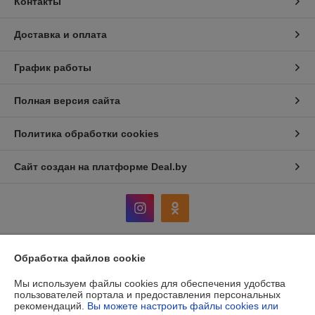
Контакты
Доставка и оплата
График работы
Полная версия сайта
Политика обработки cookies
Сайт создан на платформе Deal.by
Обработка файлов cookie
Информация для покупателя
Юридическое лицо:
Мы используем файлы cookies для обеспечения удобства
Общество с ограниченной ответственностью
"ЮниСуб плюс"
пользователей портала и предоставления персональных
Юридический адрес: РБ, 222711, г. Дзержинск, ул. Строителей, дом 2,
рекомендаций.
Вы можете настроить файлы cookies или
пом.2е