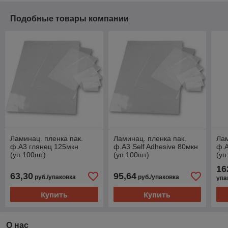
Подобные товары компании
Ламинац. пленка пак.
Ламинац. пленка пак.
Лам
ф.А3 глянец 125мкн
ф.А3 Self Adhesive 80мкн
ф.А
(уп.100шт)
(уп.100шт)
(уп
16
63,30
95,64
руб./упаковка
руб./упаковка
упа
Купить
Купить
О нас