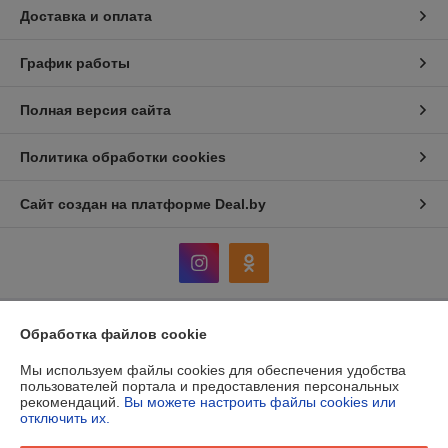
Доставка и оплата
График работы
Полная версия сайта
Политика обработки cookies
Сайт создан на платформе Deal.by
Обработка файлов cookie
Информация для покупателя
Мы используем файлы cookies для обеспечения удобства
Юридическое лицо:
Общество с ограниченной ответственностью
"ЮниСуб плюс"
пользователей портала и предоставления персональных
Юридический адрес: РБ, 222711, г. Дзержинск, ул. Строителей, дом 2,
рекомендаций.
Вы можете настроить файлы cookies или
пом.2е
отключить их.
Регистрационный номер ЕГР: 691628928