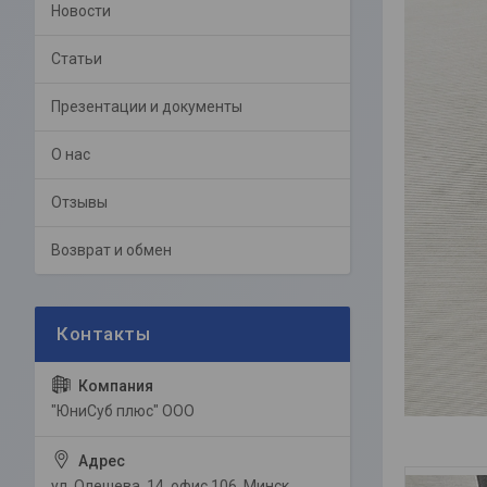
Новости
Статьи
Презентации и документы
О нас
Отзывы
Возврат и обмен
"ЮниСуб плюс" ООО
ул. Олешева, 14, офис 106, Минск,