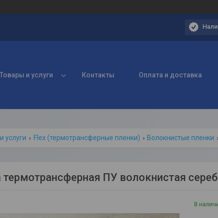
Нали
Товары и услуги
Контакты
Оплата и доставка
и услуги
Flex (термотрансферные пленки)
Волокнистые пленки
 термотрансферная ПУ волокнистая сереб
В налич