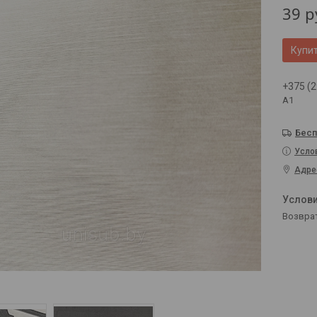
39
р
Купи
+375 (2
А1
Бесп
Усло
Адре
возвра