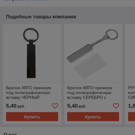
Подобные товары компании
Брелок АВТО премиум
Брелок АВТО премиум
РУ
под полиграфическую
под полиграфическую
пол
вставку ЧЕРНЫЙ
вставку СЕРЕБРО с
СИ
цепочкой
5,40
5,40
1,
руб.
руб.
Купить
Купить
О нас