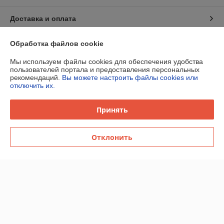
Доставка и оплата
График работы
Обработка файлов cookie
Мы используем файлы cookies для обеспечения удобства
Полная версия сайта
пользователей портала и предоставления персональных
рекомендаций.
Вы можете настроить файлы cookies или
отключить их.
Политика обработки cookies
Принять
Сайт создан на платформе Deal.by
Отклонить
Информация для покупателя
Юридическое лицо:
Общество с ограниченной ответственностью
"ЮниСуб плюс"
Юридический адрес: РБ, 222711, г. Дзержинск, ул. Строителей, дом 2,
пом.2е