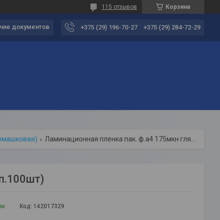
115 отзывов
Корзина
чие документов
+375 (29) 196-70-27
+375 (29) 284-72-29
армашковая)
Ламинационная пленка пак. ф.а4 175мкн глянц (уп.100шт)
п.100шт)
ии
Код:
142017329