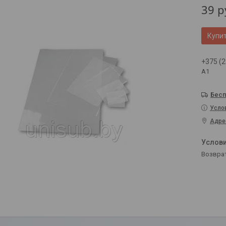
39
р
Купи
+375 (2
А1
Бесп
Усло
Адре
возвра