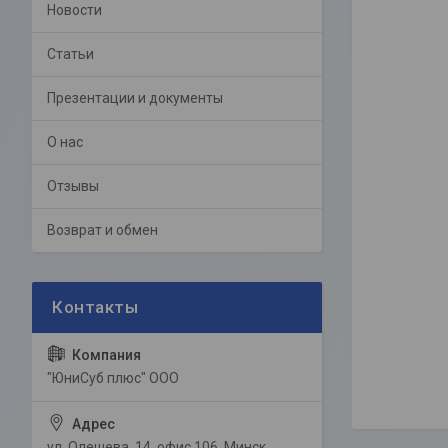
Новости
Статьи
Презентации и документы
О нас
Отзывы
Возврат и обмен
"ЮниСуб плюс" ООО
ул. Олешева, 14, офис 106, Минск,