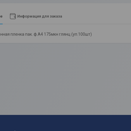
ие
Информация для заказа
ная пленка пак. ф.А4 175мкн глянц (уп.100шт)