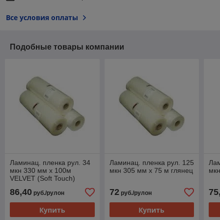
Все условия оплаты
Подобные товары компании
Ламинац. пленка рул. 34
Ламинац. пленка рул. 125
Лам
мкн 330 мм х 100м
мкн 305 мм х 75 м глянец
мкн
VELVET (Soft Touch)
86,40
72
75
руб./рулон
руб./рулон
Купить
Купить