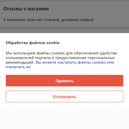
Отзывы о магазине
У компании пока нет отзывов, добавьте первый
О нас
Обработка файлов cookie
Контакты
Мы используем файлы cookies для обеспечения удобства
пользователей портала и предоставления персональных
рекомендаций.
Вы можете настроить файлы cookies или
Доставка и оплата
отключить их.
График работы
Принять
Полная версия сайта
Отклонить
Политика обработки cookies
Сайт создан на платформе Deal.by