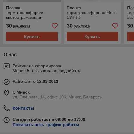
Пленка
Пленка
Пл
термотрансферная
термотрансферная Flock
те
светоотражающая
СИНЯЯ
ЗЕ
золотая
30
30
30
руб./пог.м
руб./пог.м
Купить
Купить
О нас
Рейтинг не сформирован
Менее 5 отзывов за последний год
Работает с 12.09.2013
г. Минск
ул. Олешева, 14, офис 106, Минск, Беларусь
Контакты
Сегодня работает с 09:00 до 17:00
Показать весь график работы