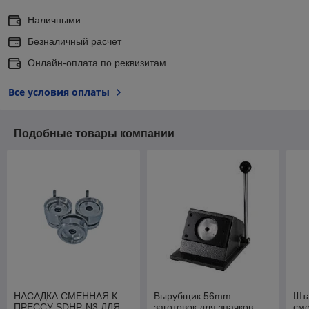
Наличными
Безналичный расчет
Онлайн-оплата по реквизитам
Все условия оплаты
Подобные товары компании
НАСАДКА СМЕННАЯ К
Вырубщик 56mm
Шт
ПРЕССУ SDHP-N3 ДЛЯ
заготовок для значков
см