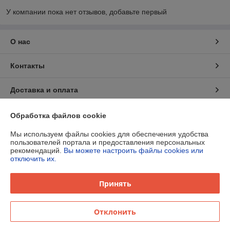
У компании пока нет отзывов, добавьте первый
О нас
Контакты
Доставка и оплата
График работы
Обработка файлов cookie
Мы используем файлы cookies для обеспечения удобства
Полная версия сайта
пользователей портала и предоставления персональных
рекомендаций.
Вы можете настроить файлы cookies или
отключить их.
Политика обработки cookies
Принять
Сайт создан на платформе Deal.by
Отклонить