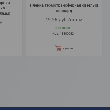
ерная
Пленка термотрансферная светлый
нка
леопард
00мм)
19,56
руб.
/пог.м
.м
В наличии
138800824
Купить