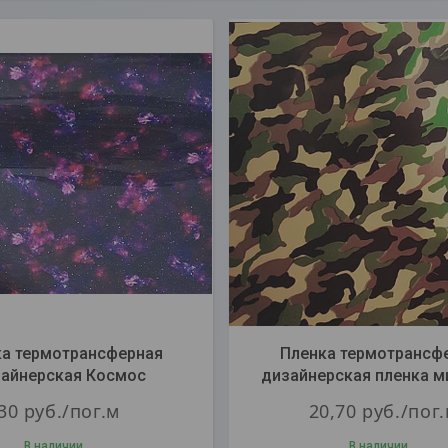
А
а термотрансферная
Пленка термотрансф
айнерская Космос
дизайнерская пленка м
30
руб.
/пог.м
20,70
руб.
/пог
В наличии
В наличии