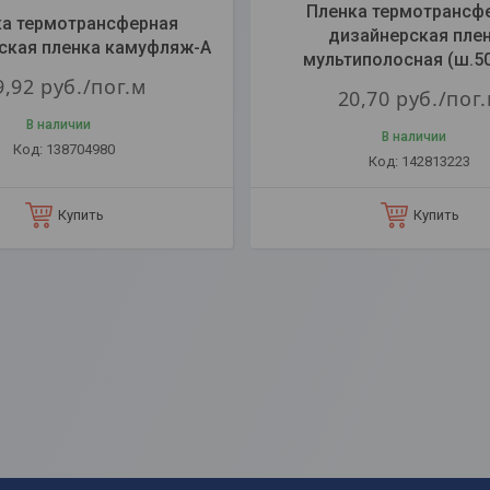
Пленка термотрансф
а термотрансферная
дизайнерская пле
ская пленка камуфляж-А
мультиполосная (ш.5
9,92
руб.
/пог.м
20,70
руб.
/пог
В наличии
В наличии
138704980
142813223
Купить
Купить