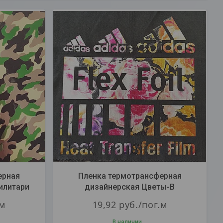
ерная
Пленка термотрансферная
илитари
дизайнерская Цветы-В
.м
19,92
руб.
/пог.м
В наличии