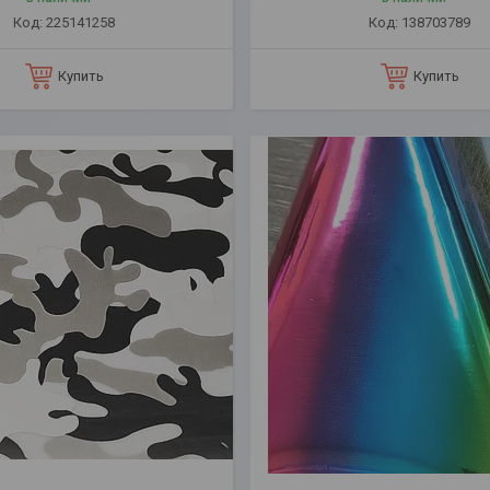
225141258
138703789
Купить
Купить