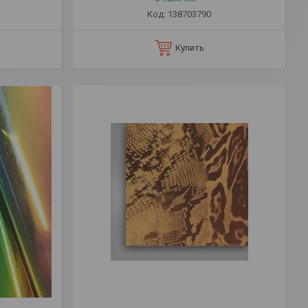
138703790
Купить